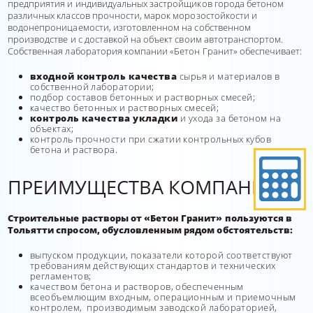
предприятия и индивидуальных застройщиков города бетоном
различных классов прочности, марок морозостойкости и
водонепроницаемости, изготовленном на собственном
производстве и с доставкой на объект своим автотранспортом.
Собственная лаборатория компании «Бетон Гранит»
обеспечивает:
входной контроль качества
сырья и материалов в
собственной лаборатории;
подбор составов бетонных и растворных смесей;
качество бетонных и растворных смесей;
контроль качества укладки
и ухода за бетоном на
объектах;
контроль прочности при сжатии контрольных кубов
бетона и раствора.
ПРЕИМУЩЕСТВА КОМПАНИИ
Строительные растворы от «Бетон Гранит» пользуются в
Тольятти спросом,
обусловленным рядом обстоятельств:
выпуском продукции, показатели которой соответствуют
требованиям действующих стандартов и технических
регламентов;
качеством бетона и растворов, обеспеченным
всеобъемлющим входным, операционным и приемочным
контролем, производимым заводской лабораторией,