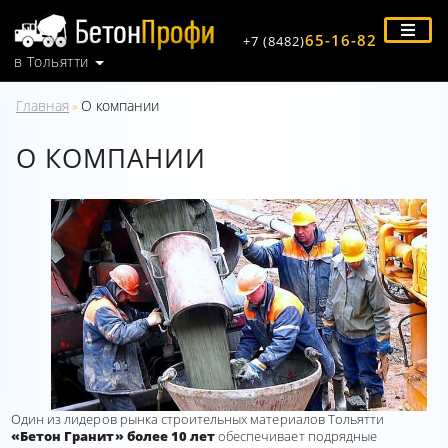
65-16-82
+7 (8482)
в Тольятти
Главная
О компании
»
О КОМПАНИИ
Один из лидеров рынка строительных материалов Тольятти
«Бетон Гранит» более 10 лет
обеспечивает подрядные