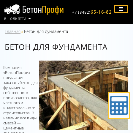
65-16-82
+7 (8482)
в Тольятти
Главная
Бетон для фундамента
»
БЕТОН ДЛЯ ФУНДАМЕНТА
Компания
«БетонПрофи»
предлагает
заказать бетон для
фундамента
собственного
производства, для
частного и
индустриального
строительства. В
наличии все виды
смесей —
цементные,