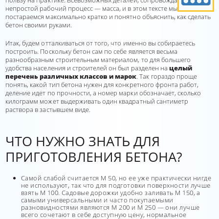
пользу на практике. Всевозможных деталей, сопровождающих этот
непростой рабочий процесс — масса, и в этом тексте мы
постараемся максимально кратко и понятно объяснить, как сделать
бетон своими руками.
Итак, будем отталкиваться от того, что именно вы собираетесь
построить. Поскольку бетон сам по себе является весьма
разнообразным строительным материалом, то для большего
удобства населения и строителей он был разделен на
целый
перечень различных классов и марок
. Так гораздо проще
понять, какой тип бетона нужен для конкретного фронта работ,
деление идет по прочности, а номер марки обозначает, сколько
килограмм может выдерживать один квадратный сантиметр
раствора в застывшем виде.
ЧТО НУЖНО ЗНАТЬ ДЛЯ
ПРИГОТОВЛЕНИЯ БЕТОНА?
Самой слабой считается М 50, но ее уже практически нигде
не используют, так что для подготовки поверхности лучше
взять М 100. Садовые дорожки удобно заливать М 150, а
самыми универсальными и часто покупаемыми
разновидностями являются М 200 и М 250 — они лучше
всего сочетают в себе доступную цену, нормальное