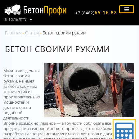
65-16-82
+7 (8482)
в Тольятти
Главная
Статьи
Бетон своими руками
»
»
БЕТОН СВОИМИ РУКАМИ
Можно ли сделать
бетон своими
руками, не имея
каких-то сложных
технических и
производственных
мощностей и
долгого опыта
подобной
деятельности.
Вполне возможно, главное — в точности соблюдать все
предписания технологического процесса, которые были
разработаны специалистами уже много лет назад и доказали свою