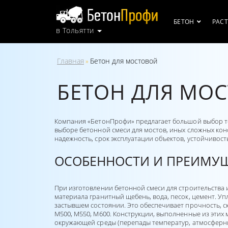
БЕТОН
РАС
в Тольятти
Главная
Бетон для мостовой
»
БЕТОН ДЛЯ МО
Компания «БетонПрофи» предлагает большой выбор то
выборе бетонной смеси для мостов, иных сложных ко
надежность, срок эксплуатации объектов, устойчивост
ОСОБЕННОСТИ И ПРЕИМУ
При изготовлении бетонной смеси для строительства 
материала гранитный щебень, вода, песок, цемент. У
застывшем состоянии. Это обеспечивает прочность, с
М500, М550, М600. Конструкции, выполненные из этих
окружающей среды (перепады температур, атмосферны